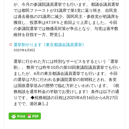
が、今月の参議院議員選挙でも行います。 都議会議員選挙
では都民ファーストが31議席で第1党に返り咲き、自民党
は過去最低の21議席に減少。国民民主・参政党が初議席を
獲得し、投票率は47.59％と前回より上昇しました。 今回
の参議院選挙では物価高対策が争点となり、与党は過半数
維持を目指す一方、野党 […]
選挙割やります《東京都議会議員選挙》
2025年6月8日
選挙に行かれた方には特別なサービスをするという「選挙
割」。 弊所では昨年10月の第50回衆議院議員選挙でも行い
ましたが、6月の東京都議会議員選挙でも行います。 今回
の選挙は7月に行われる参議院選挙の前哨戦とされ、各党
は国政選挙並みの態勢で臨む方針といわれています。 《税
務相談を通常料金の半額でお受けします》 条件は以下の通
りです。 ◆税務相談の日程は2025年6月16日から6月27日
までで、港区麻 […]