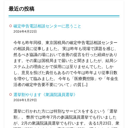
最近の投稿
確定申告電話相談センターに思うこと
2026年4月22日
今年も昨年同様、東京国税局の確定申告電話相談センター
の相談員に従事しました。 実は昨年も現場で課題を感じ、
然るべき協議の場において改善の提言を行った経緯があり
ます。その案は国税局まで届いたと聞きましたが、結局シ
ステム上の理由とかで採用には至りませんでした。しか
し、意見を投げた責任もあるので今年は昨年より従事日数
を増やして臨みました。 今年も「医療費控除」や「年金生
活者の確定申告要不要について」の質 […]
選挙割やります《衆議院議員選挙》
2026年1月29日
選挙に行かれた方には特別なサービスをするという「選挙
割」。 弊所では昨年7月の参議院議員選挙でも行いました
が、2月の衆議院議員選挙でも行います。 去る1月23日、衆