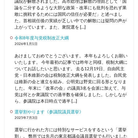
議院が解散されました。高市総理は解散の理由として「国
論を二分するような大胆な政策・改革にも批判を恐れず果
敢に挑戦するためには国民の信任が必要だ」と述べまし
た。首相就任後の実績が乏しい中での解散には疑問の声が
上がっています。また、衆院選を […]
令和8年度与党税制改正大綱
2026年1月1日
あけましておめでとうございます。 本年もよろしくお願い
いたします。 今年最初の記事では昨年と同様、税制大綱に
ついてお話したいと思います。 去る12月19日、自由民主
党・日本維新の会は税制改正大綱を発表しました。自民党
は維新の会と連立を組み、公明党は野党に回る形となりま
した。 年末に「改革の会」の議員3名を会派に加えて、与
党は何とか衆議院での過半数を確保しました。しかしなが
ら、参議院は本日時点で過半 […]
選挙割やります《参議院議員選挙》
2025年7月3日
選挙に行かれた方には特別なサービスをするという「選挙
割」。 弊所では先月の東京都議会議員選挙でも行いました