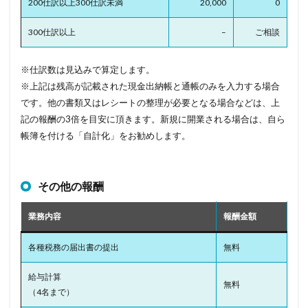
200仕訳以上300仕訳未満
20,000
0
300仕訳以上
–
ご相談
※仕訳数は見込みで算定します。
※上記は残高が記載された現金出納帳と通帳のみを入力する場合
です。他の書類又はレシートの整理が必要となる場合などは、上
記の報酬の3倍を目安に頂きます。新規に開業される場合は、自ら
帳簿を付ける「自計化」をお勧めします。
その他の報酬
業務内容
報酬金額
各種税務の届出書の提出
無料
給与計算
無料
（4名まで）