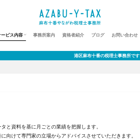
サービス内容
事務所案内
資格者紹介
ブログ
お問い合わせ
◇税務顧問・記帳代行
◇新規開業支援
◇相続税・贈与税
◇税務相談
港区麻布十番の税理士事務所です。「お客様の発展
ータと資料を基に月ごとの業績を把握します。
善に向けて専門家の立場からアドバイスさせていただきます。