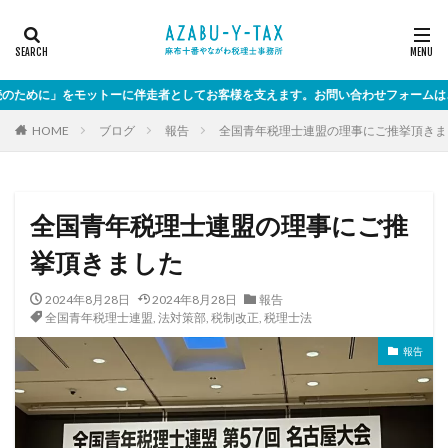
をモットーに伴走者としてお客様を支えます。お問い合わせフォームはこちらから>
HOME
ブログ
報告
全国青年税理士連盟の理事にご推挙頂きま
全国青年税理士連盟の理事にご推
挙頂きました
2024年8月28日
2024年8月28日
報告
全国青年税理士連盟
,
法対策部
,
税制改正
,
税理士法
報告