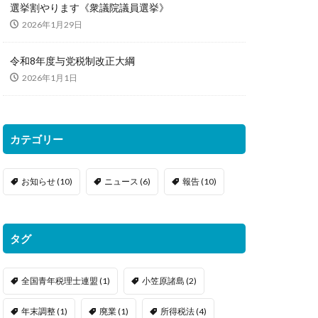
選挙割やります《衆議院議員選挙》
2026年1月29日
令和8年度与党税制改正大綱
2026年1月1日
カテゴリー
お知らせ
(10)
ニュース
(6)
報告
(10)
タグ
全国青年税理士連盟
(1)
小笠原諸島
(2)
年末調整
(1)
廃業
(1)
所得税法
(4)