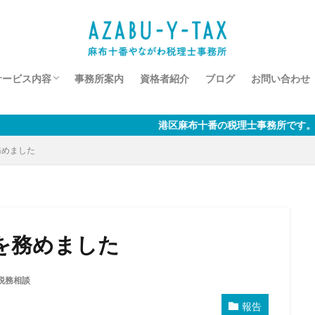
サービス内容
事務所案内
資格者紹介
ブログ
お問い合わせ
◇税務顧問・記帳代行
◇新規開業支援
◇相続税・贈与税
◇税務相談
港区麻布十番の税理士事務所です。「お客様の発展と永続
務めました
を務めました
税務相談
報告